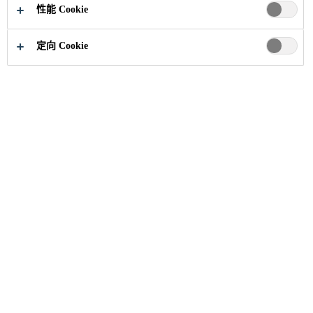
性能 Cookie
定向 Cookie
新闻与见解
和记娱乐中国展会
2024年和记娱乐中国
展会
2022年和记娱乐中国展会
2021年和记娱乐
中国展会