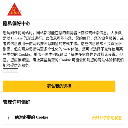
和记娱乐
You are accessing "西卡（中国）有限公司", it seems you are
accessing it from "中国香港特别行政区". We have a dedicated
website for your country.
隐私偏好中心
TO 西卡
STAY ON 西卡（中
SELECT A
您访问任何网站时，网站都可能在您的浏览器上存储或检索信息，大多数
是以 Cookie 的形式进行。此信息可能与您、您的偏好、您的设备相关，或
香港
国）有限公司
COUNTRY
者该信息被用于使网站按照您期望的方式工作。这些信息通常不会直接识
别您，但它可为您提供更多个性化的 Web 体验。您可以选择不允许使用某
些类型的 Cookie。单击不同类别标题以了解更多信息并更改默认设置。但
和记娱乐（中国）有限公司
是，您应该知道，阻止某些类型的 Cookie 可能会影响您的网站体验和我们
能够提供的服务。
隐私政策
确认我的选择
和记娱乐中国展会
管理许可偏好
绝对必要的 Cookie
始终处于活动状态