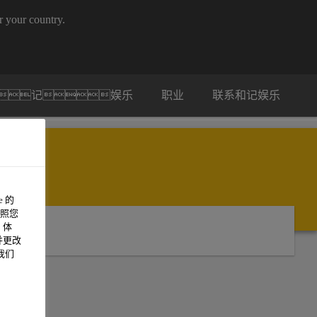
our country.
记娱乐
职业
联系和记娱乐
 的
照您
 体
并更改
我们