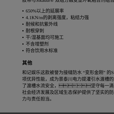
胶带与Sikadur® 双组分触变型环氧粘合剂
650%以上的延展率
4.1KN/m的剥离强度，粘结力强
耐候和抗紫外线
耐根穿刺
干/湿基面均可施工
不含增塑剂
符合饮用水标准
其他
和记娱乐这款被誉为接缝防水 “变形金刚” 的Sika
项优异性能，成为景泰川电力提灌引水渡槽的
了渡槽水流安全，坚守每一滴
社会经济发展及区域生态保护提供了坚实的防
力与责任担当。