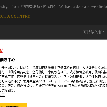
ing it from "中国香港特别行政区". We have a dedicated website for y
ECT A COUNTRY
可持续的和
公司
偏好中心
问任何网站时，网站都可能在您的浏览器上存储或检索信息，大多数是以 Cookie
进行。此信息可能与您、您的偏好、您的设备相关，或者该信息被用于使网站按
的方式工作。这些信息通常不会直接识别您，但它可为您提供更多个性化的 Web
精选案例
新闻资讯
可持续发展
关于和记娱乐
您可以选择不允许使用某些类型的 Cookie。单击不同类别标题以了解更多信息
设置。但是，您应该知道，阻止某些类型的 Cookie 可能会影响您的网站体验和
提供的服务。
政策