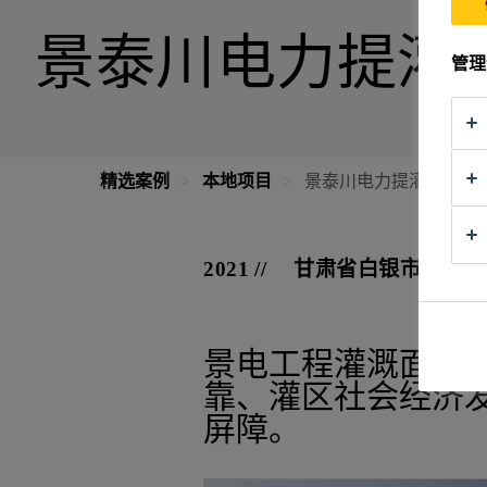
景泰川电力提灌
管理
精选案例
本地项目
景泰川电力提灌工程
2021
甘肃省白银市
景电工程灌溉面积已
靠、灌区社会经济
屏障。